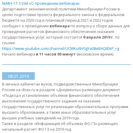
№МН-17.1/244 «О проведении вебинара»
.
Департамент экономической политики Минобрнауки России в
целях подготовки проекта федерального закона о федеральном
бюджете на 2020 год и плановый период 2021 и 2022 годов
сообщает о проведении
вебинара
по вопросу о сборе данных для
проведения расчетов финансового обеспечения оказания
государственных услуг, который состоится
9 апреля 2019 г.
по
ссылке:
https://www.youtube.com/channel/UCMKuNV0gYa08eBAQtEkP_rg
Начало вебинара
в 11 часов 00 минут
(московское время).
08.01.2019
В личных кабинетах вузов, подведомственных Минобрнауки
России на cbias.ru в разделе «Документы» размещен документ
«Подход к установлению объемов финансового обеспечения
выполнения государственного задания на оказание
государственных услуг по реализации образовательных программ
высшего образования, а также иных образовательных услуг
высших учебных заведений на 2019 год».
Также в разделе «Информация об объемах ФО ГЗ» размещен
начальный расчет ФО ГЗ на 2019 год.