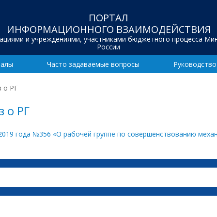
ПОРТАЛ
ИНФОРМАЦИОННОГО ВЗАИМОДЕЙСТВИЯ
зациями и учреждениями, участниками бюджетного процесса Ми
России
иалы
Часто задаваемые вопросы
Руководство
 о РГ
 о РГ
 2019 года №356 «О рабочей группе по совершенствованию меха