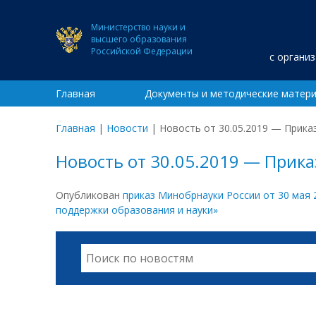
Министерство науки и
высшего образования
Российской Федерации
с органи
Главная
Документы и методические матер
Главная
|
Новости
|
Новость от 30.05.2019 — Приказ
Новость от 30.05.2019 — Приказ
Опубликован
приказ Минобрнауки России от 30 мая
поддержки образования и науки»