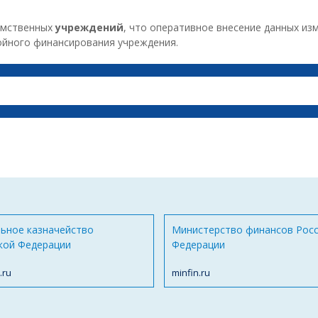
омственных
учреждений
, что оперативное внесение данных из
йного финансирования учреждения.
ьное казначейство
Министерство финансов Рос
кой Федерации
Федерации
.ru
minfin.ru