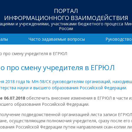
ПОРТАЛ
ИНФОРМАЦИОННОГО ВЗАИМОДЕЙСТВИЯ
зациями и учреждениями, участниками бюджетного процесса Ми
России
иалы
Часто задаваемые вопросы
Руководство
о про смену учредителя в ЕГРЮЛ
мо про смену учредителя в ЕГРЮЛ
ня 2018 года № МН-58/СК руководителям организаций, находивш
терства науки и высшего образования Российской Федерации
.
е 06.07.2018
обеспечить внесение изменения в ЕГРЮЛ в части 
ысшего образования Российской Федерации.
олучение подведомственной организацией листа записи ЕГРЮЛ,
ане, осуществляющем полномочия учредителя, сразу после его
ования Российской Федерации путем направления скан-копии ли