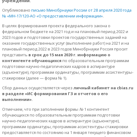
учреждений.
Опубликовано
письмо Минобрнауки России от 28 апреля 2020 года
№ «МН-17/120-АО «О предоставлении информации»
.
В целях формирования проекта федерального закона о
федеральном бюджете на 2021 год и на плановый период 2022 и
2023 годов и подготовки проектов государственных заданий на
оказание государственных услуг (выполнение работ) на 2021 и на
плановый период 2022 в 2023 годов Минобрнауки Россия просит
представить
в срок до 15 мая 2020 г. информацию о
контингенте обучающихся
по образовательным программам
подготовки научно-педагогических кадров в аспирантуре
(адъюнктуре), программам ординатуры, программам ассистентуры-
стажировки (далее — форма № 1).
Сбор данных осуществляется через
личный кабинет на cbias.ru
в разделе «ИС формирования ГЗ и отчетов о его
выполнении»
.
Отмечаем, что при заполнении формы
№
1 контингент
обучающихся по образовательным программам подготовки
научно-педагогических кадров в аспирантуре (адъюнктуре),
программам ординатуры, программам ассистентуры-стажировки
предоставляется по состоянию на 1 января текущего финансовом