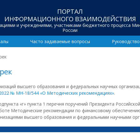
ПОРТАЛ
ИНФОРМАЦИОННОГО ВЗАИМОДЕЙСТВИЯ
зациями и учреждениями, участниками бюджетного процесса Ми
России
иалы
Часто задаваемые вопросы
Руководство
рек
рек
изаций высшего образования и федеральных научных организац
.2022 № МН-18/544 «О Методических рекомендациях»
.
дпункта «г» пункта 1 перечня поручений Президента Российской
аботе Методические рекомендации по финансовому обеспечению
низациями высшего образования и федеральными научными орг