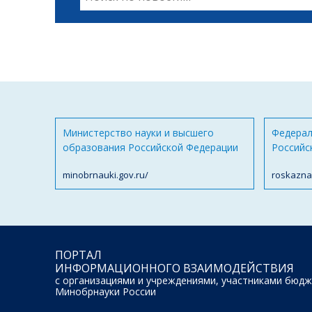
Министерство науки и высшего
Федерал
образования Российской Федерации
Российс
minobrnauki.gov.ru/
roskazna
ПОРТАЛ
ИНФОРМАЦИОННОГО ВЗАИМОДЕЙСТВИЯ
с организациями и учреждениями, участниками бюдж
Минобрнауки России