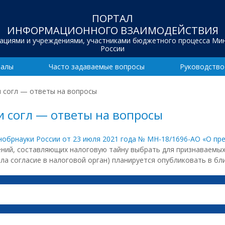
ПОРТАЛ
ИНФОРМАЦИОННОГО ВЗАИМОДЕЙСТВИЯ
зациями и учреждениями, участниками бюджетного процесса Ми
России
иалы
Часто задаваемые вопросы
Руководство
и согл — ответы на вопросы
и согл — ответы на вопросы
нобрнауки России от 23 июля 2021 года № МН-18/1696-АО «О п
дений, составляющих налоговую тайну выбрать для признаваемы
ила согласие в налоговой орган) планируется опубликовать в б