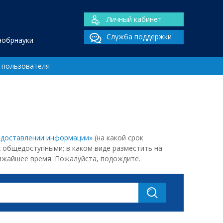
Личный кабинет
Служба поддержки
нобрнауки
 пользователя
редоставлении информации»
(на какой срок
х общедоступными; в каком виде разместить на
лижайшее время. Пожалуйста, подождите.