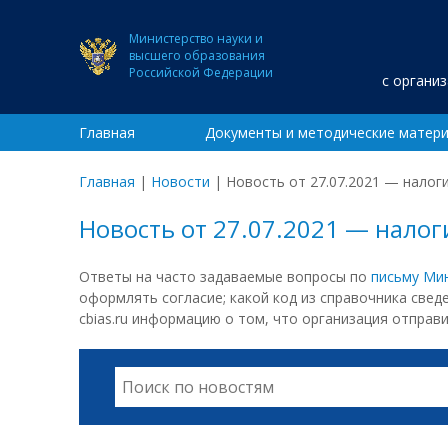
Министерство науки и
высшего образования
Российской Федерации
с органи
Главная
Документы и методические матер
Главная
|
Новости
|
Новость от 27.07.2021 — налог
Новость от 27.07.2021 — налог
Ответы на часто задаваемые вопросы по
письму Ми
оформлять согласие; какой код из справочника све
cbias.ru информацию о том, что организация отправ