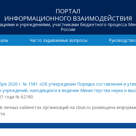
ПОРТАЛ
ИНФОРМАЦИОННОГО ВЗАИМОДЕЙСТВИЯ
зациями и учреждениями, участниками бюджетного процесса Ми
России
иалы
Часто задаваемые вопросы
Руководство
бря 2020 г. № 1581 «Об утверждении Порядка составления и ут
учреждений, находящихся в ведении Министерства науки и выс
1 года № 62180.
 личных кабинетах организаций на cbias.ru размещена информ
ти.