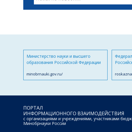
Министерство науки и высшего
Федерал
образования Российской Федерации
Российс
minobrnauki.gov.ru/
roskazna
ПОРТАЛ
ИНФОРМАЦИОННОГО ВЗАИМОДЕЙСТВИЯ
с организациями и учреждениями, участниками бюдж
Минобрнауки России