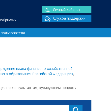
Личный кабинет
Служба поддержки
нобрнауки
 пользователя
верждения плана финансово-хозяйственной
шего образования Российской Федерации»
,
ация по консультантам, курирующим вопросы