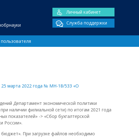
Личный кабинет
Служба поддержки
нобрнауки
 пользователя
 25 марта 2022 года № МН-18/533 «О
ждений Департамент экономической политики
при наличии филиальной сети) по итогам 2021 года
тных показателей» -> «Сбор бухгалтерской
и России».
 бюджет». При загрузке файлов необходимо