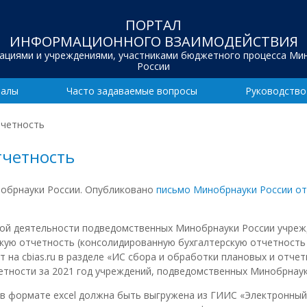
ПОРТАЛ
ИНФОРМАЦИОННОГО ВЗАИМОДЕЙСТВИЯ
зациями и учреждениями, участниками бюджетного процесса Ми
России
иалы
Часто задаваемые вопросы
Руководство
тчетность
тчетность
нобрнауки России. Опубликовано
письмо Минобрнауки России от
ной деятельности подведомственных Минобрнауки России учре
кую отчетность (консолидированную бухгалтерскую отчетность 
 на cbias.ru в разделе «ИС сбора и обработки плановых и отче
четности за 2021 год учреждений, подведомственных Минобрнаук
 в формате excel должна быть выгружена из ГИИС «Электронный