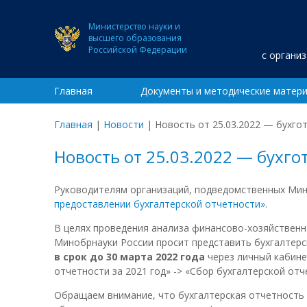
Министерство науки и
высшего образования
Российской Федерации
с органи
Главная
Документы и методические матер
Главная
|
Новости
|
Новость от 25.03.2022 — бухго
Новость от 25.03.2022 — бухго
Руководителям организаций, подведомственных Ми
предоставлении бухгалтерской отчетности»
.
В целях проведения анализа финансово-хозяйствен
Минобрнауки России просит представить бухгалтерс
в срок до 30 марта 2022 года
через личный кабинет
отчетности за 2021 год» -> «Сбор бухгалтерской от
Обращаем внимание, что бухгалтерская отчетность