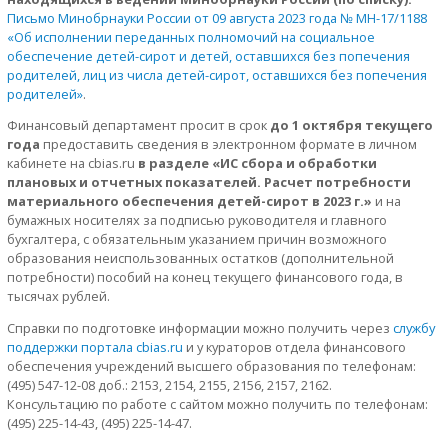
Письмо Минобрнауки России от 09 августа 2023 года № МН-17/1188
«Об исполнении переданных полномочий на социальное
обеспечение детей-сирот и детей, оставшихся без попечения
родителей, лиц из числа детей-сирот, оставшихся без попечения
родителей»
.
Финансовый департамент просит в срок
до 1 октября текущего
года
предоставить сведения в электронном формате в личном
кабинете на cbias.ru
в разделе «ИС сбора и обработки
плановых и отчетных показателей. Расчет потребности
материального обеспечения детей-сирот в 2023 г.»
и на
бумажных носителях за подписью руководителя и главного
бухгалтера, с обязательным указанием причин возможного
образования неиспользованных остатков (дополнительной
потребности) пособий на конец текущего финансового года, в
тысячах рублей.
Справки по подготовке информации можно получить через
службу
поддержки портала cbias.ru
и у кураторов отдела финансового
обеспечения учреждений высшего образования по телефонам:
(495) 547-12-08 доб.: 2153, 2154, 2155, 2156, 2157, 2162.
Консультацию по работе с сайтом можно получить по телефонам:
(495) 225-14-43, (495) 225-14-47.