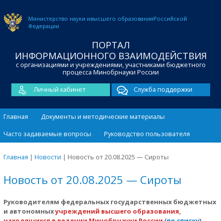
Министерство науки и
высшего образования
Российской
Федерации
ПОРТАЛ
ИНФОРМАЦИОННОГО ВЗАИМОДЕЙСТВИЯ
с организациями и учреждениями, участниками бюджетного
процесса Минобрнауки России
Личный кабинет
Служба поддержки
Главная
Документы и методические материалы
Часто задаваемые вопросы
Руководство пользователя
Главная
|
Новости
|
Новость от 20.08.2025 — Сироты
Новость от 20.08.2025 — Сироты
Руководителям федеральных государственных бюджетных
и автономных
учреждений высшего образования,
находящихся в ведении Минобрнауки России
(
по списку
).