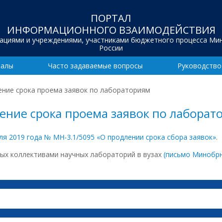
ПОРТАЛ
ИНФОРМАЦИОННОГО ВЗАИМОДЕЙСТВИЯ
зациями и учреждениями, участниками бюджетного процесса Ми
России
иалы
Часто задаваемые вопросы
Руководство
ение срока проема заявок по лабораториям
ление срока проема заявок по лаборат
я 2019 года № МН-3.1/5095 «О продлении срока сбора заявок»
.
мых коллективами научных лабораторий в вузах
(письмо Минобрн