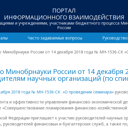
ПОРТАЛ
ИНФОРМАЦИОННОГО ВЗАИМОДЕЙСТВИЯ
зациями и учреждениями, участниками бюджетного процесса Ми
России
иалы
Часто задаваемые вопросы
Руководство
о Минобрнауки России от 14 декабря 2018 года № МН-1536-СК 
мо Минобрнауки России от 14 декабря 
ителям научных организаций (по спис
кабря 2018 года № МН-1536-СК «О проведении семинара»
руково
ента и эффективности управления финансово-экономической д
 «Совершенствование планирования финансово-хозяйственной д
кой Федерации приглашает к участию руководителей научных ор
 руководителей финансовых и бухгалтерских служб, а также по