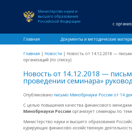
Министерство науки и
высшего образования
Российской Федерации
с органи
Главная
Документы и методические матер
Главная
|
Новости
|
Новость от 14.12.2018 — письм
организаций (по списку)
Новость от 14.12.2018 — пись
проведении семинара» руковод
Опубликовано
письмо Минобрнауки России от 14 де
С целью повышения качества финансового менеджм
Минобрнауки России
организует семинары по теме
Министерство науки и высшего образования Российс
курирующих финансово-хозяйственную деятельность,