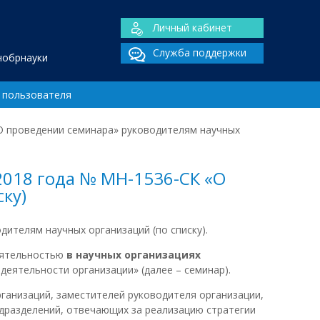
Личный кабинет
Служба поддержки
нобрнауки
 пользователя
«О проведении семинара» руководителям научных
2018 года № МН-1536-СК «О
ку)
дителям научных организаций (по списку).
еятельностью
в научных организациях
еятельности организации» (далее – семинар).
ганизаций, заместителей руководителя организации,
дразделений, отвечающих за реализацию стратегии