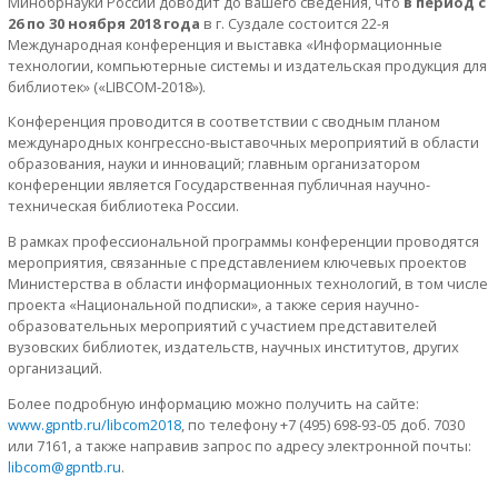
Минобрнауки России доводит до вашего сведения, что
в период с
26 по 30 ноября 2018 года
в г. Суздале состоится 22-я
Международная конференция и выставка «Информационные
технологии, компьютерные системы и издательская продукция для
библиотек» («LIBCOM-2018»).
Конференция проводится в соответствии с сводным планом
международных конгрессно-выставочных мероприятий в области
образования, науки и инноваций; главным организатором
конференции является Государственная публичная научно-
техническая библиотека России.
В рамках профессиональной программы конференции проводятся
мероприятия, связанные с представлением ключевых проектов
Министерства в области информационных технологий, в том числе
проекта «Национальной подписки», а также серия научно-
образовательных мероприятий с участием представителей
вузовских библиотек, издательств, научных институтов, других
организаций.
Более подробную информацию можно получить на сайте:
www.gpntb.ru/libcom2018
, по телефону +7 (495) 698-93-05 доб. 7030
или 7161, а также направив запрос по адресу электронной почты:
libcom@gpntb.ru
.