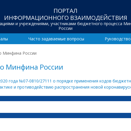
ПОРТАЛ
ИНФОРМАЦИОННОГО ВЗАИМОДЕЙСТВИЯ
зациями и учреждениями, участниками бюджетного процесса Ми
России
иалы
Часто задаваемые вопросы
Руководство
мо Минфина России
мо Минфина России
2020 года №07-0810/27111 о порядке применения кодов бюджетн
актике и противодействию распространения новой коронавирус