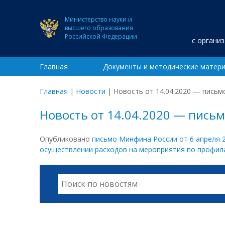
Министерство науки и
высшего образования
Российской Федерации
с органи
Главная
Документы и методические матер
Главная
|
Новости
|
Новость от 14.04.2020 — пись
Новость от 14.04.2020 — пись
Опубликовано
письмо Минфина России от 6 апреля 
осуществлении расходов на мероприятия по профил