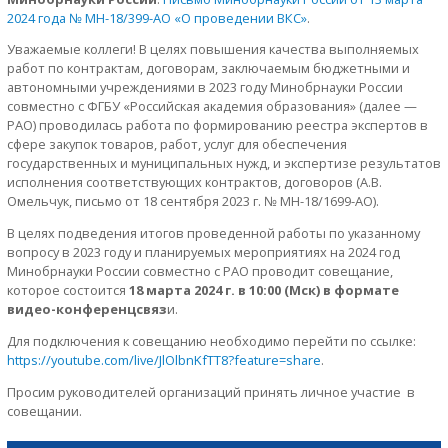
2024 года № МН-18/399-АО «О проведении ВКС»
.
Уважаемые коллеги! В целях повышения качества выполняемых
работ по контрактам, договорам, заключаемым бюджетными и
автономными учреждениями в 2023 году Минобрнауки России
совместно с ФГБУ «Российская академия образования» (далее —
РАО) проводилась работа по формированию реестра экспертов в
сфере закупок товаров, работ, услуг для обеспечения
государственных и муниципальных нужд, и экспертизе результатов
исполнения соответствующих контрактов, договоров (А.В.
Омельчук, письмо от 18 сентября 2023 г. № МН-18/1699-АО).
В целях подведения итогов проведенной работы по указанному
вопросу в 2023 году и планируемых мероприятиях на 2024 год
Минобрнауки России совместно с РАО проводит совещание,
которое состоится
18 марта 2024 г. в 10:00 (Мск) в формате
видео-конференцсвяз
и.
Для подключения к совещанию необходимо перейти по ссылке:
https://youtube.com/live/JlOlbnKfTT8?feature=share
.
Просим руководителей организаций принять личное участие в
совещании.