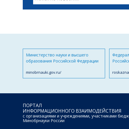
Министерство науки и высшего
Федерал
образования Российской Федерации
Российс
minobrnauki.gov.ru/
roskazna
ПОРТАЛ
ИНФОРМАЦИОННОГО ВЗАИМОДЕЙСТВИЯ
с организациями и учреждениями, участниками бюдж
Минобрнауки России