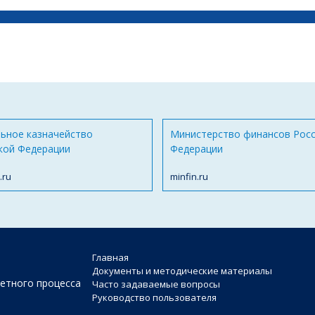
ьное казначейство
Министерство финансов Рос
кой Федерации
Федерации
.ru
minfin.ru
Главная
Документы и методические материалы
етного процесса
Часто задаваемые вопросы
Руководство пользователя