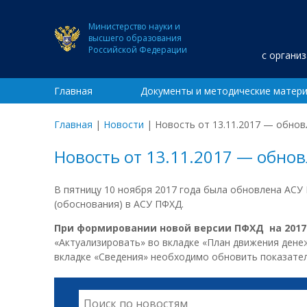
Министерство науки и
высшего образования
Российской Федерации
с органи
Главная
Документы и методические матер
Главная
|
Новости
|
Новость от 13.11.2017 — обно
Новость от 13.11.2017 — обно
В пятницу 10 ноября 2017 года была обновлена АСУ
(обоснования) в АСУ ПФХД.
При формировании новой версии ПФХД на 2017
«Актуализировать» во вкладке «План движения дене
вкладке «Сведения» необходимо обновить показатели