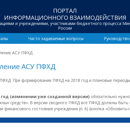
ПОРТАЛ
ИНФОРМАЦИОННОГО ВЗАИМОДЕЙСТВИЯ
зациями и учреждениями, участниками бюджетного процесса Ми
России
иалы
Часто задаваемые вопросы
Руководство
вление АСУ ПФХД
вление АСУ ПФХД
 ПФХД. При формировании ПФХД на 2018 год и плановые периоды
 год (изменении уже созданной версии)
обязательно нужно
жных средств». В версии сводного ПФХД все ПФХД должны быть
 финансового состояния учреждения (п. 6) (кнопка «Обновить»)