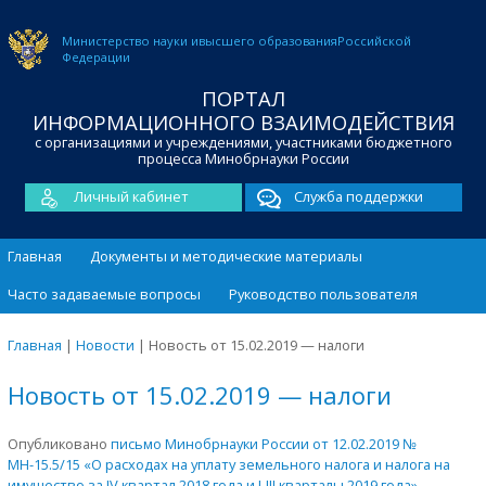
Министерство науки и
высшего образования
Российской
Федерации
ПОРТАЛ
ИНФОРМАЦИОННОГО ВЗАИМОДЕЙСТВИЯ
с организациями и учреждениями, участниками бюджетного
процесса Минобрнауки России
Личный кабинет
Служба поддержки
Главная
Документы и методические материалы
Часто задаваемые вопросы
Руководство пользователя
Главная
|
Новости
|
Новость от 15.02.2019 — налоги
Новость от 15.02.2019 — налоги
Опубликовано
письмо Минобрнауки России от 12.02.2019 №
МН-15.5/15 «О расходах на уплату земельного налога и налога на
имущество за IV квартал 2018 года и I-III кварталы 2019 года»
.