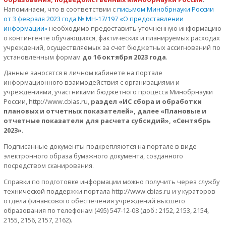
Напоминаем, что в соответствии с
письмом Минобрнауки России
от 3 февраля 2023 года № МН-17/197 «О предоставлении
информации»
необходимо предоставить уточненную информацию
о контингенте обучающихся, фактических и планируемых расходах
учреждений, осуществляемых за счет бюджетных ассигнований по
установленным формам
до 16 октября 2023 года
.
Данные заносятся в личном кабинете на портале
информационного взаимодействия с организациями и
учреждениями, участниками бюджетного процесса Минобрнауки
России, http://www.сbias.ru,
раздел «ИС сбора и обработки
плановых и отчетных показателей», далее «Плановые и
отчетные показатели для расчета субсидий», «Сентябрь
2023»
.
Подписанные документы подкрепляются на портале в виде
электронного образа бумажного документа, созданного
посредством сканирования.
Справки по подготовке информации можно получить через службу
технической поддержки портала http://www.cbias.ru и у кураторов
отдела финансового обеспечения учреждений высшего
образования по телефонам (495) 547-12-08 (доб.: 2152, 2153, 2154,
2155, 2156, 2157, 2162).