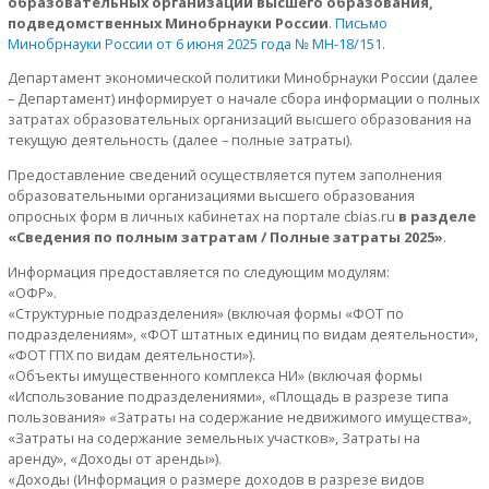
образовательных организаций высшего образования,
подведомственных Минобрнауки России
.
Письмо
Минобрнауки России от 6 июня 2025 года № МН-18/151
.
Департамент экономической политики Минобрнауки России (далее
– Департамент) информирует о начале сбора информации о полных
затратах образовательных организаций высшего образования на
текущую деятельность (далее – полные затраты).
Предоставление сведений осуществляется путем заполнения
образовательными организациями высшего образования
опросных форм в личных кабинетах на портале cbias.ru
в разделе
«Сведения по полным затратам / Полные затраты 2025»
.
Информация предоставляется по следующим модулям:
«ОФР».
«Структурные подразделения» (включая формы «ФОТ по
подразделениям», «ФОТ штатных единиц по видам деятельности»,
«ФОТ ГПХ по видам деятельности»).
«Объекты имущественного комплекса НИ» (включая формы
«Использование подразделениями», «Площадь в разрезе типа
пользования» «Затраты на содержание недвижимого имущества»,
«Затраты на содержание земельных участков», Затраты на
аренду», «Доходы от аренды»).
«Доходы (Информация о размере доходов в разрезе видов