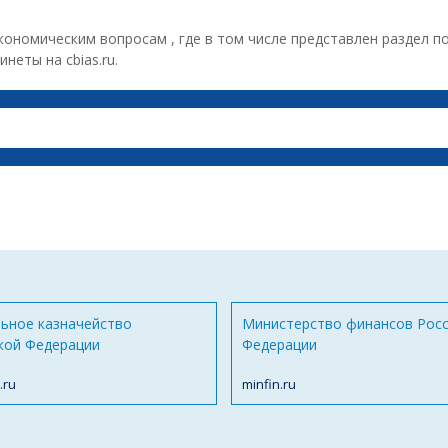
номическим вопросам , где в том числе представлен раздел п
еты на cbias.ru.
ьное казначейство
Министерство финансов Рос
кой Федерации
Федерации
.ru
minfin.ru