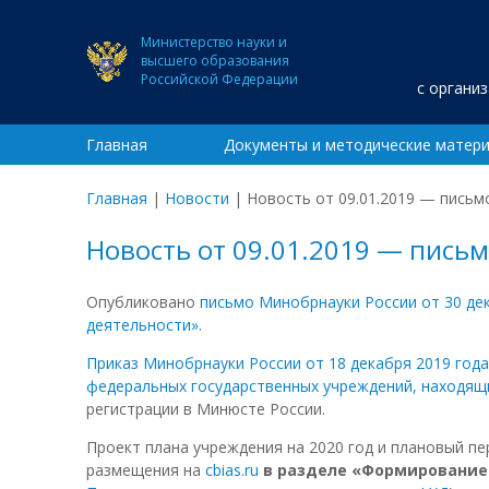
Министерство науки и
высшего образования
Российской Федерации
с органи
Главная
Документы и методические матер
Главная
|
Новости
|
Новость от 09.01.2019 — пись
Новость от 09.01.2019 — пись
Опубликовано
письмо Минобрнауки России от 30 де
деятельности»
.
Приказ Минобрнауки России от 18 декабря 2019 год
федеральных государственных учреждений, находящи
регистрации в Минюсте России.
Проект плана учреждения на 2020 год и плановый пе
размещения на
cbias.ru
в разделе «Формирование 