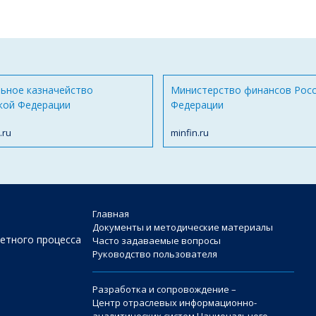
ьное казначейство
Министерство финансов Рос
кой Федерации
Федерации
.ru
minfin.ru
Главная
Документы и методические материалы
етного процесса
Часто задаваемые вопросы
Руководство пользователя
Разработка и сопровождение –
Центр отраслевых информационно-
аналитических систем Национального