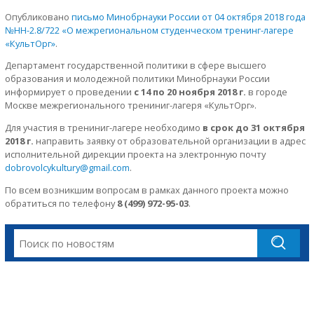
Опубликовано
письмо Минобрнауки России от 04 октября 2018 года
№НН-2.8/722 «О межрегиональном студенческом тренинг-лагере
«КультОрг»
.
Департамент государственной политики в сфере высшего
образования и молодежной политики Минобрнауки России
информирует о проведении
с 14 по 20 ноября 2018 г.
в городе
Москве межрегионального трениниг-лагеря «КультОрг».
Для участия в трениниг-лагере необходимо
в срок до 31 октября
2018 г.
направить заявку от образовательной организации в адрес
исполнительной дирекции проекта на электронную почту
dobrovolcykultury@gmail.com
.
По всем возникшим вопросам в рамках данного проекта можно
обратиться по телефону
8 (499) 972-95-03
.