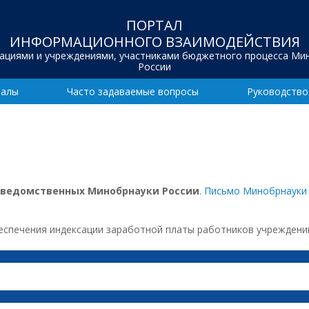
ПОРТАЛ
ИНФОРМАЦИОННОГО ВЗАИМОДЕЙСТВИЯ
зациями и учреждениями, участниками бюджетного процесса Ми
России
иалы
Часто задаваемые вопросы
Руководство
дведомственных Минобрнауки России
.
Письмо Минобрнауки 
печения индексации заработной платы работников учреждений с