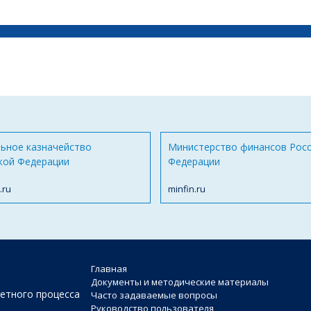
ьное казначейство
Министерство финансов Рос
кой Федерации
Федерации
.ru
minfin.ru
Главная
Документы и методические материалы
етного процесса
Часто задаваемые вопросы
Руководство пользователя