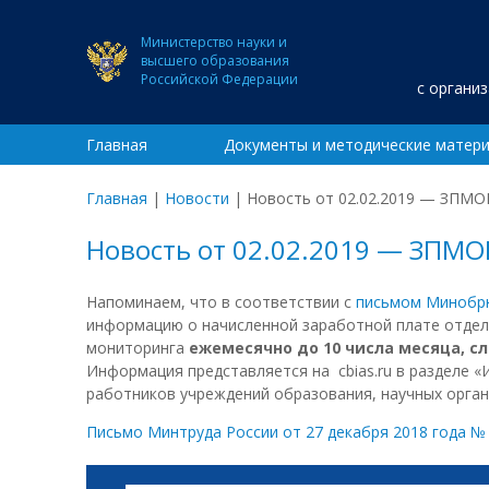
Министерство науки и
высшего образования
Российской Федерации
с органи
Главная
Документы и методические матер
Главная
|
Новости
|
Новость от 02.02.2019 — ЗПМО
Новость от 02.02.2019 — ЗПМО
Напоминаем, что в соответствии с
письмом Минобрн
информацию о начисленной заработной плате отдел
мониторинга
ежемесячно до 10 числа месяца, 
Информация представляется на cbias.ru в разделе «
работников учреждений образования, научных орган
Письмо Минтруда России от 27 декабря 2018 года №