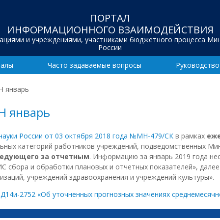
ПОРТАЛ
ИНФОРМАЦИОННОГО ВЗАИМОДЕЙСТВИЯ
зациями и учреждениями, участниками бюджетного процесса Ми
России
иалы
Часто задаваемые вопросы
Руководство
Н январь
Н январь
ауки России от 03 октября 2018 года №МН-479/СК
в рамках
еж
ьных категорий работников учреждений, подведомственных Ми
следующего за отчетным
. Информацию за январь 2019 года не
ИС сбора и обработки плановых и отчетных показателей», дале
изаций, учреждений здравоохранения и учреждений культуры».
 Д14и-2752 «Об уточненных прогнозных значениях среднемесячн