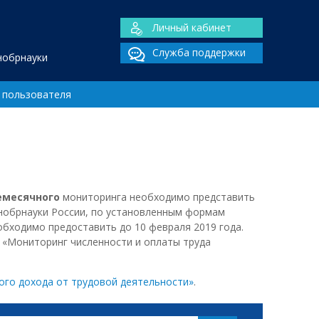
Личный кабинет
Служба поддержки
нобрнауки
 пользователя
емесячного
мониторинга необходимо представить
нобрнауки России, по установленным формам
обходимо предоставить до 10 февраля 2019 года.
е «Мониторинг численности и оплаты труда
ого дохода от трудовой деятельности»
.