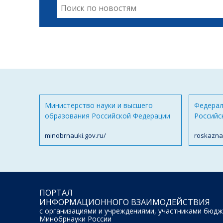
Министерство науки и высшего
Федерал
образования Российской Федерации
Российс
minobrnauki.gov.ru/
roskazna
ПОРТАЛ
ИНФОРМАЦИОННОГО ВЗАИМОДЕЙСТВИЯ
с организациями и учреждениями, участниками бюдж
Минобрнауки России