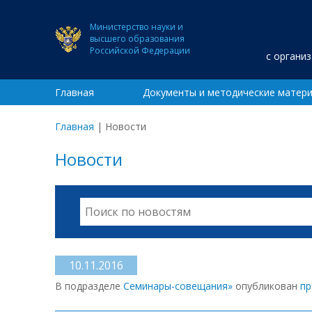
Министерство науки и
высшего образования
Российской Федерации
с органи
Главная
Документы и методические матер
Главная
|
Новости
Новости
10.11.2016
В подразделе
Семинары-совещания»
опубликован
пр