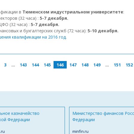
ификации в
Тюменском индустриальном университете
:
кторов (32 часа) :
5-7 декабря.
ФО (32 часа) :
5-7 декабря.
нсовых и бухгалтерских служб (72 часа):
5-10 декабря.
ения квалификации на 2016 год.
3
…
143
144
145
146
147
148
149
…
151
152
ьное казначейство
Министерство финансов Рос
кой Федерации
Федерации
.ru
minfin.ru