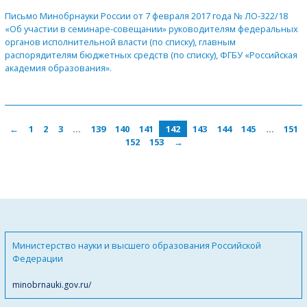
Письмо Минобрнауки России от 7 февраля 2017 года № ЛО-322/18
«Об участии в семинаре-совещании» руководителям федеральных
органов исполнительной власти (по списку), главным
распорядителям бюджетных средств (по списку), ФГБУ «Российская
академия образования».
←
1
2
3
…
139
140
141
142
143
144
145
…
151
152
153
→
Министерство науки и высшего образования Российской
Федерации
minobrnauki.gov.ru/