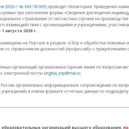
ня 2026 г. № МН-18/309)
проводит Мониторинг приведения наиме
ьзуемых при заполнении формы «Сведения для ведения индивиду
оциальное страхование от несчастных случаев на производстве
го взаимодействия с организациями и учреждениями, участник
 1 августа 2026 г.
размещены на Портале в разделе «Сбор и обработка плановых 
е со справочником должностей (профессий)» с прикреплением с
енных организаций организована горячая линия по вопросам м
рес электронной почты
singhia_exp@mai.ru
.
оссии организовано информационное сопровождение по вопросу
х учреждений) в новом формате отчетных данных по подразделу
 образовательных организаций высшего образования,
по