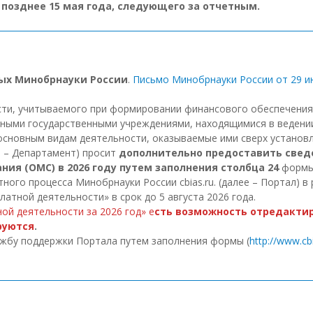
 позднее 15 мая года, следующего за отчетным.
ых Минобрнауки России
.
Письмо Минобрнауки России от 29 и
сти, учитываемого при формировании финансового обеспечения 
льными государственными учреждениями, находящимися в веден
х основным видам деятельности, оказываемые ими сверх установ
е – Департамент) просит
дополнительно предоставить свед
ия (ОМС) в 2026 году
путем заполнения столбца 24
формы 
ого процесса Минобрнауки России cbias.ru. (далее – Портал) в
атной деятельности» в срок до 5 августа 2026 года.
ой деятельности за 2026 год» е
сть возможность отредакти
руются
.
ужбу поддержки Портала путем заполнения формы (
http://www.cb