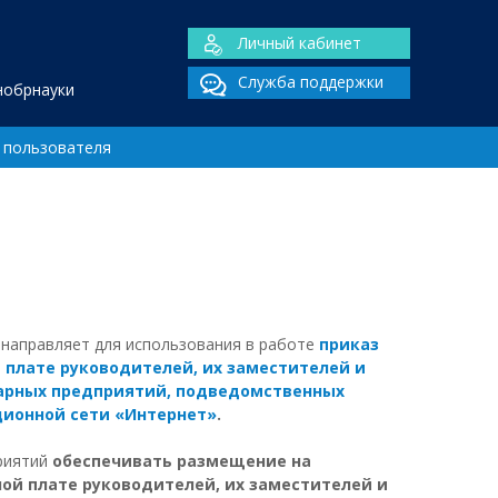
Личный кабинет
Служба поддержки
нобрнауки
 пользователя
 направляет для использования в работе
приказ
 плате руководителей, их заместителей и
тарных предприятий, подведомственных
ционной сети «Интернет»
.
приятий
обеспечивать размещение на
й плате руководителей, их заместителей и