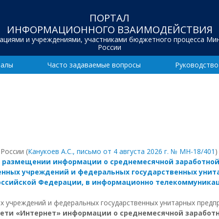
ПОРТАЛ
ИНФОРМАЦИОННОГО ВЗАИМОДЕЙСТВИЯ
зациями и учреждениями, участниками бюджетного процесса Ми
России
иалы
Часто задаваемые вопросы
Руководство
России (
Канукоев А.С., письмо от 4 августа 2026 г. № МН-18/401
)
 «О размещении информации о среднемесячной заработной
венных учреждений и федеральных государственных уни
Российской Федерации, в информационно телекоммуника
х учреждений и федеральных государственных унитарных пред
ти «Интернет» информации о среднемесячной заработно