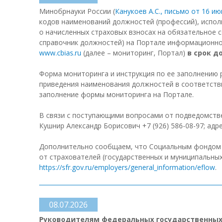
Минобрнауки России (
Канукоев А.С., письмо от 16 ию
кодов наименований должностей (профессий), испол
о начисленных страховых взносах на обязательное с
справочник должностей) на Портале информационно
www.cbias.ru
(далее – мониторинг, Портал)
в срок до
Форма мониторинга и инструкция по ее заполнению 
приведения наименования должностей в соответстви
заполнение формы мониторинга на Портале.
В связи с поступающими вопросами от подведомств
Кушнир Александр Борисович +7 (926) 586-08-97; ад
Дополнительно сообщаем, что Социальным фондом Р
от страхователей (государственных и муниципальны
https://sfr.gov.ru/employers/general_information/eflow
.
08.07.2026
Руководителям федеральных государственных