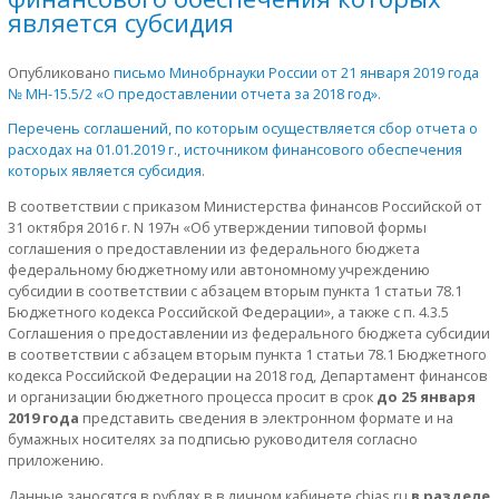
является субсидия
Опубликовано
письмо Минобрнауки России от 21 января 2019 года
№ МН-15.5/2 «О предоставлении отчета за 2018 год»
.
Перечень соглашений, по которым осуществляется сбор отчета о
расходах на 01.01.2019 г., источником финансового обеспечения
которых является субсидия
.
В соответствии с приказом Министерства финансов Российской от
31 октября 2016 г. N 197н «Об утверждении типовой формы
соглашения о предоставлении из федерального бюджета
федеральному бюджетному или автономному учреждению
субсидии в соответствии с абзацем вторым пункта 1 статьи 78.1
Бюджетного кодекса Российской Федерации», а также с п. 4.3.5
Соглашения о предоставлении из федерального бюджета субсидии
в соответствии с абзацем вторым пункта 1 статьи 78.1 Бюджетного
кодекса Российской Федерации на 2018 год, Департамент финансов
и организации бюджетного процесса просит в срок
до 25 января
2019 года
представить сведения в электронном формате и на
бумажных носителях за подписью руководителя согласно
приложению.
Данные заносятся в рублях в в личном кабинете cbias.ru
в разделе