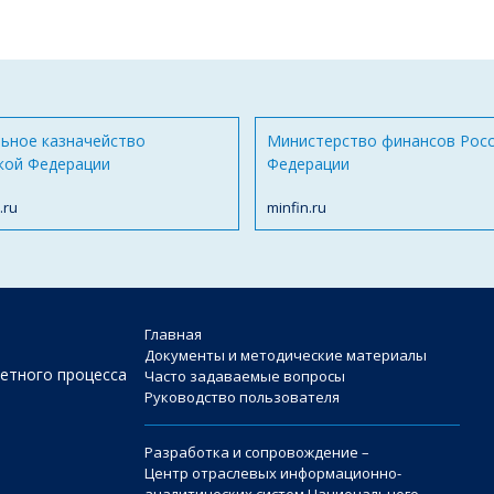
ьное казначейство
Министерство финансов Рос
кой Федерации
Федерации
.ru
minfin.ru
Главная
Документы и методические материалы
етного процесса
Часто задаваемые вопросы
Руководство пользователя
Разработка и сопровождение –
Центр отраслевых информационно-
аналитических систем Национального