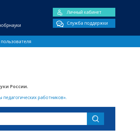
Личный кабинет
Служба поддержки
нобрнауки
 пользователя
уки России.
ы педагогических работников».