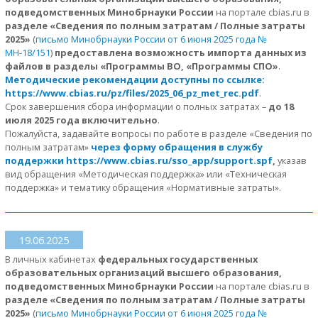
подведомственных Минобрнауки России
на портале cbias.ru в
разделе «Сведения по полным затратам / Полные затраты
2025»
(
письмо Минобрнауки России от 6 июня 2025 года №
МН-18/151
)
предоставлена возможность импорта данных из
файлов в разделы «Программы ВО, «Программы СПО»
.
Методические рекомендации доступны по ссылке:
https://www.cbias.ru/pz/files/2025_06_pz_met_rec.pdf
.
Срок завершения сбора информации о полных затратах –
до 18
июля 2025 года включительно
.
Пожалуйста, задавайте вопросы по работе в разделе «Сведения по
полным затратам»
через форму обращения в службу
поддержки https://www.cbias.ru/sso_app/support.spf
,
указав
вид обращения «Методическая поддержка» или «Техническая
поддержка» и тематику обращения «Нормативные затраты».
19.06.2025
В личных кабинетах
федеральных государственных
образовательных организаций высшего образования,
подведомственных Минобрнауки России
на портале cbias.ru в
разделе «Сведения по полным затратам / Полные затраты
2025»
(
письмо Минобрнауки России от 6 июня 2025 года №