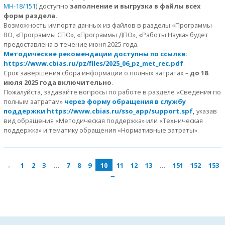
МН-18/151
) доступно
заполнение и выгрузка в файлы всех
форм раздела.
Возможность импорта данных из файлов в разделы «Программы
ВО, «Программы СПО», «Программы ДПО», «Работы Наука» будет
предоставлена в течение июня 2025 года.
Методические рекомендации доступны по ссылке:
https://www.cbias.ru/pz/files/2025_06_pz_met_rec.pdf
.
Срок завершения сбора информации о полных затратах –
до 18
июля 2025 года включительно
.
Пожалуйста, задавайте вопросы по работе в разделе «Сведения по
полным затратам»
через форму обращения в службу
поддержки https://www.cbias.ru/sso_app/support.spf
,
указав
вид обращения «Методическая поддержка» или «Техническая
поддержка» и тематику обращения «Нормативные затраты».
←
1
2
3
…
7
8
9
10
11
12
13
…
151
152
153
→