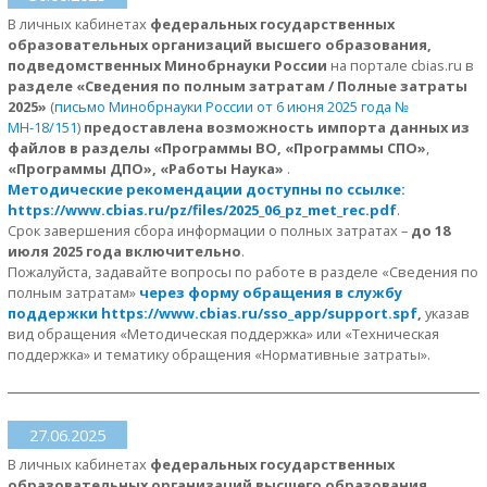
В личных кабинетах
федеральных государственных
образовательных организаций высшего образования,
подведомственных Минобрнауки России
на портале cbias.ru в
разделе «Сведения по полным затратам / Полные затраты
2025»
(
письмо Минобрнауки России от 6 июня 2025 года №
МН-18/151
)
предоставлена возможность импорта данных из
файлов в разделы «Программы ВО, «Программы СПО»
,
«Программы ДПО»,
«Работы Наука»
.
Методические рекомендации доступны по ссылке:
https://www.cbias.ru/pz/files/2025_06_pz_met_rec.pdf
.
Срок завершения сбора информации о полных затратах –
до 18
июля 2025 года включительно
.
Пожалуйста, задавайте вопросы по работе в разделе «Сведения по
полным затратам»
через форму обращения в службу
поддержки https://www.cbias.ru/sso_app/support.spf
,
указав
вид обращения «Методическая поддержка» или «Техническая
поддержка» и тематику обращения «Нормативные затраты».
27.06.2025
В личных кабинетах
федеральных государственных
образовательных организаций высшего образования,